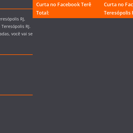
Curta no Facebook Terê
Curta no Fa
Total:
Teresópolis R
resópolis RJ,
 Teresópolis RJ.
adas, você vai se