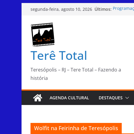
Pular
Últimos:
Programaç
segunda-feira, agosto 10, 2026
para
Dia 09-08 
Teresópoli
o
Dia 09-08 
conteúdo
Dia 06-08 
em Teresóp
Teresópoli
Terê Total
de Proteçã
Teresópolis – RJ – Tere Total – Fazendo a
história
AGENDA CULTURAL
DESTAQUES
Wolfit na Feirinha de Teresópolis