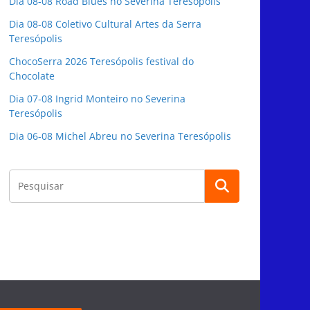
Dia 08-08 Road Blues no Severina Teresópolis
Dia 08-08 Coletivo Cultural Artes da Serra
Teresópolis
ChocoSerra 2026 Teresópolis festival do
Chocolate
Dia 07-08 Ingrid Monteiro no Severina
Teresópolis
Dia 06-08 Michel Abreu no Severina Teresópolis