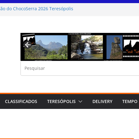
ão do ChocoSerra 2026 Teresópolis
Domingão Sertanejo na Casa de Portugal de
s
Marcelo Cataldi no Severina Teresópolis
Atenção Alerta para ventos moderados a fortes
olis RJ
Previous
s realiza o 1º Encontro dos Núcleos Comunitários
o e Defesa Civil
CLASSIFICADOS
TERESÓPOLIS
DELIVERY
TEMPO