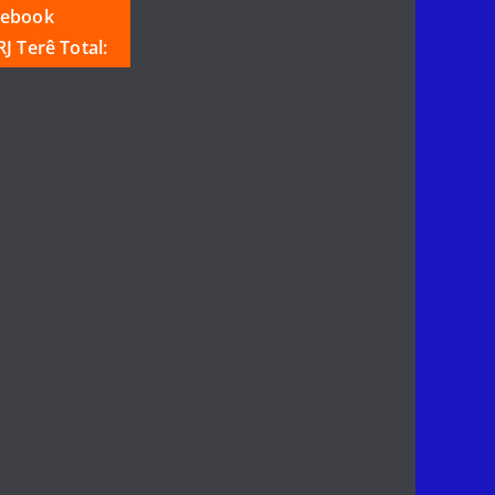
cebook
J Terê Total: