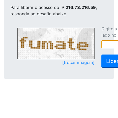
Para liberar o acesso
do IP
216.73.216.59
,
responda ao desafio abaixo.
Digite 
lado no
[trocar imagem]