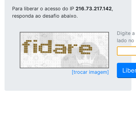
Para liberar o acesso
do IP
216.73.217.142
,
responda ao desafio abaixo.
Digite 
lado no
[trocar imagem]