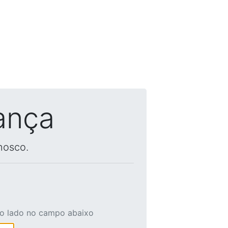
ança
nosco.
ao lado no campo abaixo