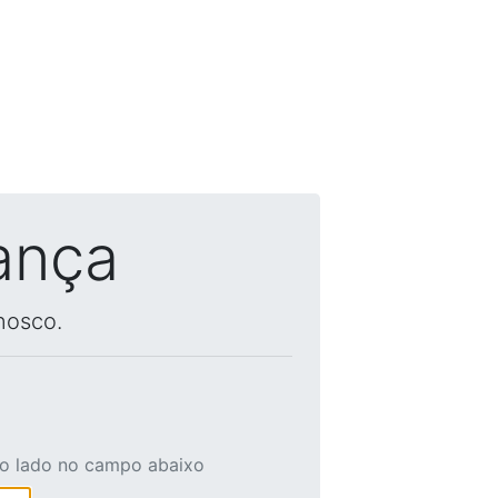
ança
nosco.
ao lado no campo abaixo