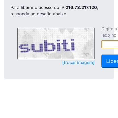
Para liberar o acesso
do IP
216.73.217.120
,
responda ao desafio abaixo.
Digite 
lado no
[trocar imagem]