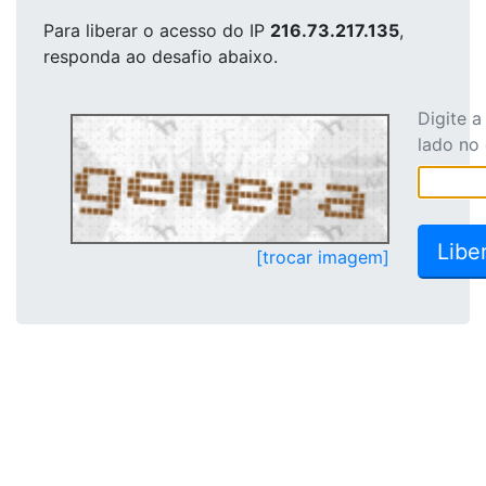
Para liberar o acesso
do IP
216.73.217.135
,
responda ao desafio abaixo.
Digite 
lado no
[trocar imagem]