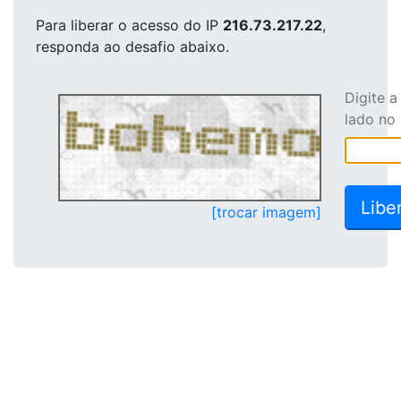
Para liberar o acesso
do IP
216.73.217.22
,
responda ao desafio abaixo.
Digite 
lado no
[trocar imagem]