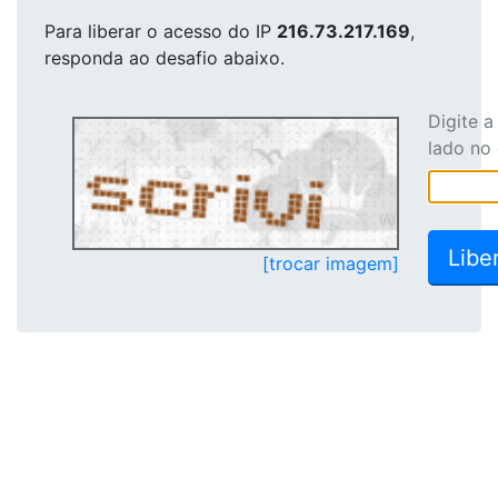
Para liberar o acesso
do IP
216.73.217.169
,
responda ao desafio abaixo.
Digite 
lado no
[trocar imagem]