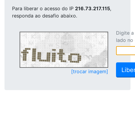
Para liberar o acesso
do IP
216.73.217.115
,
responda ao desafio abaixo.
Digite 
lado no
[trocar imagem]