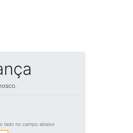
ança
nosco.
ao lado no campo abaixo