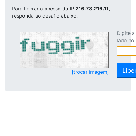
Para liberar o acesso
do IP
216.73.216.11
,
responda ao desafio abaixo.
Digite 
lado no
[trocar imagem]