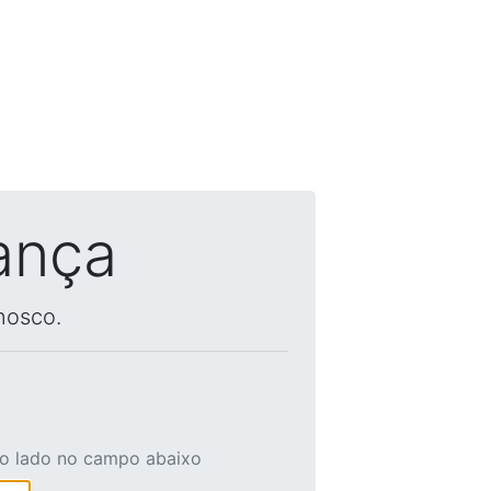
ança
nosco.
ao lado no campo abaixo