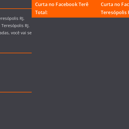
Curta no Facebook Terê
Curta no Fa
Total:
Teresópolis R
resópolis RJ,
 Teresópolis RJ.
adas, você vai se