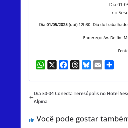
Dia 01-0
no Sesc
Dia
01/05/2025
(qui) 12h30- Dia do trabalhado
Endereço: Av. Delfim Mo
Fonte
W
X
F
T
Bl
E
S
h
a
h
u
m
h
at
c
re
e
ai
ar
s
e
a
sk
l
e
Dia 30-04 Conecta Teresópolis no Hotel Ses
A
b
d
y
Alpina
p
o
s
Você pode gostar també
p
o