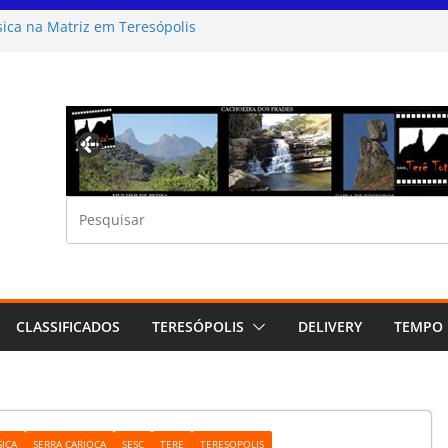
ica na Matriz em Teresópolis
etivo Cultural Artes da Serra Teresópolis
26 Teresópolis festival do Chocolate
idas por Minuto no Sesc Teresópolis
ingão Sertanejo na Casa de Portugal de
Previous
CLASSIFICADOS
TERESÓPOLIS
DELIVERY
TEMPO
ICA
SERRA CARIOCA
SESC
TERE
TERESOPOLIS