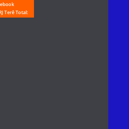
cebook
J Terê Total: