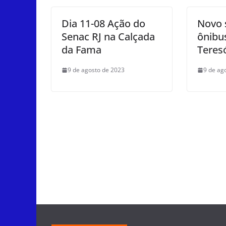
k
Dia 11-08 Ação do
Novo 
Senac RJ na Calçada
ônibu
da Fama
Teres
9 de agosto de 2023
9 de ag