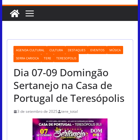
AGENDA CULTURAL
CULTURA
DESTAQUES
EVENTOS
MÚSICA
SERRA CARIOCA
TERE
TERESOPOLIS
Dia 07-09 Domingão
Sertanejo na Casa de
Portugal de Teresópolis
3 de setembro de 2025
tere_total