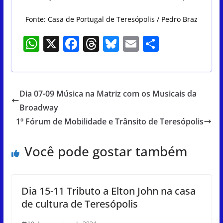
Fonte: Casa de Portugal de Teresópolis / Pedro Braz
W
X
F
T
Bl
E
S
h
a
h
u
m
h
at
c
re
e
ai
ar
s
e
a
sk
l
e
Dia 07-09 Música na Matriz com os Musicais da
A
b
d
y
Broadway
p
o
s
1º Fórum de Mobilidade e Trânsito de Teresópolis
p
o
Você pode gostar também
k
Dia 15-11 Tributo a Elton John na casa
de cultura de Teresópolis