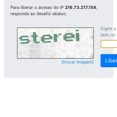
Para liberar o acesso
do IP
216.73.217.154
,
responda ao desafio abaixo.
Digite 
lado no
[trocar imagem]