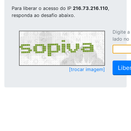
Para liberar o acesso
do IP
216.73.216.110
,
responda ao desafio abaixo.
Digite 
lado no
[trocar imagem]