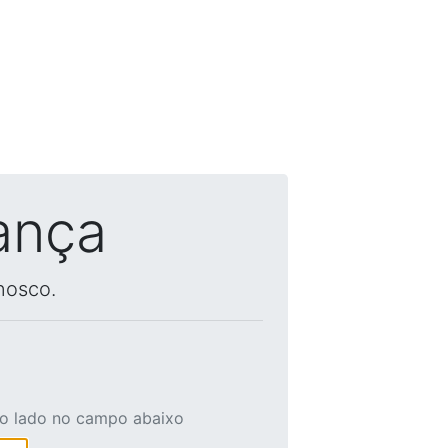
ança
nosco.
ao lado no campo abaixo