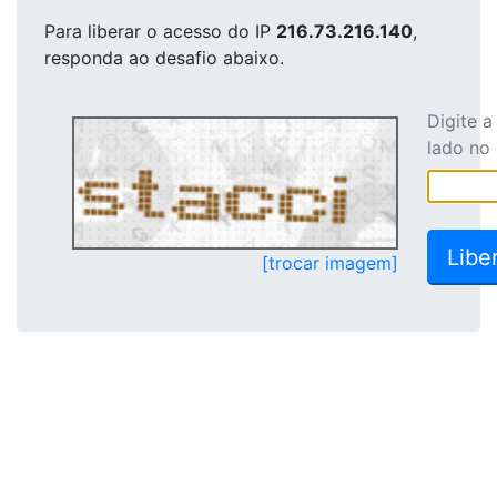
Para liberar o acesso
do IP
216.73.216.140
,
responda ao desafio abaixo.
Digite 
lado no
[trocar imagem]