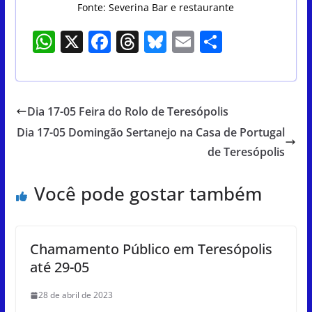
Fonte: Severina Bar e restaurante
W
X
F
T
Bl
E
S
h
a
h
u
m
h
at
c
re
e
ai
ar
s
e
a
sk
l
e
Dia 17-05 Feira do Rolo de Teresópolis
A
b
d
y
Dia 17-05 Domingão Sertanejo na Casa de Portugal
p
o
s
de Teresópolis
p
o
Você pode gostar também
k
Chamamento Público em Teresópolis
até 29-05
28 de abril de 2023